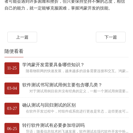
者可能会遇到许多困难和挫折，但只要保持坚持不懈的态度，相信
自己的能力，就一定能够克服困难，掌握鸿蒙开发的技能。
上一篇
下一篇
随便看看
学鸿蒙开发需要具备哪些知识？
11-25
随着物联网的快速发展，越来越多的设备需要连接和交互。鸿蒙系统的分布式架构使其在物联网领域具有天然的优势，能够实现不同设...
软件测试书写测试用例主要包含哪几类？
03-04
对于测试用例目前并没有经典的定义，一般一个测试用例需要...
确认测试与回归测试的区别
03-27
在软件开发过程中，对组件或系统进行更改是常态，这些更改可能旨在增强功能或修复缺陷。为了确保这些更改的质量和稳定性，测试...
转行软件测试有必要参加培训吗
06-25
导语：随着信息技术的飞速发展，软件测试在现代软件开发中扮演着至关重要的角色。然而，许多人对软件测试培训的必要性存在疑问...